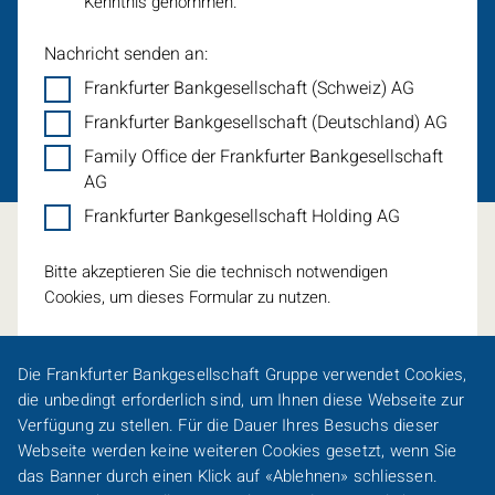
Kenntnis genommen.
Nachricht senden an:
Frankfurter Bankgesellschaft (Schweiz) AG
Frankfurter Bankgesellschaft (Deutschland) AG
Family Office der Frankfurter Bankgesellschaft
AG
Frankfurter Bankgesellschaft Holding AG
Bitte akzeptieren Sie die technisch notwendigen
Cookies, um dieses Formular zu nutzen.
Die Frankfurter Bankgesellschaft Gruppe verwendet
Cookies
,
die unbedingt erforderlich sind, um Ihnen diese Webseite zur
Verfügung zu stellen. Für die Dauer Ihres Besuchs dieser
Webseite werden keine weiteren
Cookies
gesetzt, wenn Sie
Eine Spur persönlicher
das Banner durch einen Klick auf «Ablehnen» schliessen.