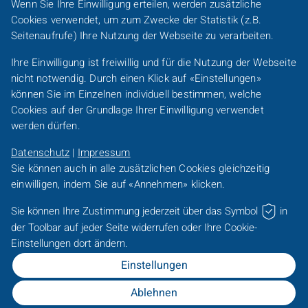
Wenn Sie Ihre Einwilligung erteilen, werden zusätzliche
Footer-
Cookies
verwendet, um zum Zwecke der Statistik (z.B.
Karriere
Presse
Sitemap
Barrierefreiheit
Line-
Seitenaufrufe) Ihre Nutzung der Webseite zu verarbeiten.
DACH
Kundeninformationen
Impressum
Datenschutz
Ihre Einwilligung ist freiwillig und für die Nutzung der Webseite
/
nicht notwendig. Durch einen Klick auf «Einstellungen»
FO
Footer-
können Sie im Einzelnen individuell bestimmen, welche
DACH
Cookies
auf der Grundlage Ihrer Einwilligung verwendet
Frankfurter Bankgesellschaft Gruppe
/
werden dürfen.
FO
Frankfurter Bankgesellschaft (Schweiz)
AG
Datenschutz
|
Impressum
Frankfurter Bankgesellschaft (Deutschland)
AG
Sie können auch in alle zusätzlichen
Cookies
gleichzeitig
einwilligen, indem Sie auf «Annehmen» klicken.
Family Office der Frankfurter Bankgesellschaft
AG
Sie können Ihre Zustimmung jederzeit über das Symbol
in
IMAP
M&A
Consultants
AG
der
Toolbar
auf jeder Seite widerrufen oder Ihre
Cookie
-
Frankfurter Bankgesellschaft
Holding
AG
Einstellungen dort ändern.
Einstellungen
Für Beraterinnen und Berater der Sparkassen
Ablehnen
Sparkassen-Portal