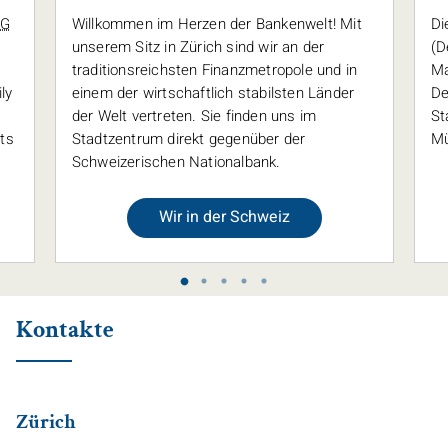
AG
Willkommen im Herzen der Bankenwelt! Mit
Di
unserem Sitz in Zürich sind wir an der
(D
traditionsreichsten Finanzmetropole und in
Ma
ly
einem der wirtschaftlich stabilsten Länder
De
G
der Welt vertreten. Sie finden uns im
St
ts
Stadtzentrum direkt gegenüber der
Mü
Schweizerischen Nationalbank.
Wir in der Schweiz
Kontakte
Zürich