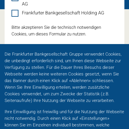
AG
Frankfurter Bankgesellschaft Holding AG
Bitte akzeptieren Sie die technisch notwendigen
Cookies, um dieses Formular zu nutzen.
Die Frankfurter Bankgesellschaft Gruppe verwendet
Cookies
,
die unbedingt erforderlich sind, um Ihnen diese Webseite zur
Verfügung zu stellen. Für die Dauer Ihres Besuchs dieser
Webseite werden keine weiteren
Cookies
gesetzt, wenn Sie
Eine Spur persönlicher
das Banner durch einen Klick auf «Ablehnen» schliessen.
Wenn Sie Ihre Einwilligung erteilen, werden zusätzliche
Footer-
Cookies
verwendet, um zum Zwecke der Statistik (z.B.
Karriere
Presse
Sitemap
Barrierefreiheit
Line-
Seitenaufrufe) Ihre Nutzung der Webseite zu verarbeiten.
DACH
Kundeninformationen
Impressum
Datenschutz
Ihre Einwilligung ist freiwillig und für die Nutzung der Webseite
/
nicht notwendig. Durch einen Klick auf «Einstellungen»
FO
Footer-
können Sie im Einzelnen individuell bestimmen, welche