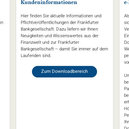
Kundeninformationen
e
Hier finden Sie aktuelle Informationen und
Al
in
Pflichtveröffentlichungen der Frankfurter
si
Bankgesellschaft. Dazu liefern wir Ihnen
Ve
Neuigkeiten und Wissenswertes aus der
Ei
Finanzwelt und zur Frankfurter
Do
Bankgesellschaft – damit Sie immer auf dem
We
Laufenden sind.
pe
vo
Zum Downloadbereich
Um
be
Pa
be
er
Hö
Pe
Ih
Do