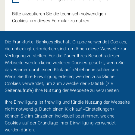
Bitte akzeptieren Sie die technisch notwendigen
Cookies, um dieses Formular zu nutzen.
Die Frankfurter Bankgesellschaft Gruppe verwendet
Cookies
,
die unbedingt erforderlich sind, um Ihnen diese Webseite zur
Verfügung zu stellen. Für die Dauer Ihres Besuchs dieser
Webseite werden keine weiteren
Cookies
gesetzt, wenn Sie
Eine Spur persönlicher
das Banner durch einen Klick auf «Ablehnen» schliessen.
Wenn Sie Ihre Einwilligung erteilen, werden zusätzliche
Footer-
Cookies
verwendet, um zum Zwecke der Statistik (z.B.
Karriere
Presse
Sitemap
Barrierefreiheit
Line-
Seitenaufrufe) Ihre Nutzung der Webseite zu verarbeiten.
DACH
Kundeninformationen
Impressum
Datenschutz
Ihre Einwilligung ist freiwillig und für die Nutzung der Webseite
/
nicht notwendig. Durch einen Klick auf «Einstellungen»
FO
Footer-
können Sie im Einzelnen individuell bestimmen, welche
DACH
Cookies
auf der Grundlage Ihrer Einwilligung verwendet
Frankfurter Bankgesellschaft Gruppe
/
werden dürfen.