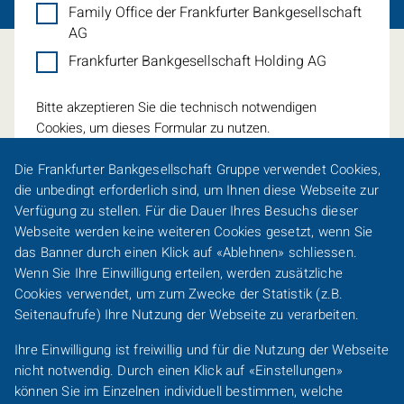
Family Office der Frankfurter Bankgesellschaft
AG
Frankfurter Bankgesellschaft Holding AG
Bitte akzeptieren Sie die technisch notwendigen
Cookies, um dieses Formular zu nutzen.
Die Frankfurter Bankgesellschaft Gruppe verwendet
Cookies
,
die unbedingt erforderlich sind, um Ihnen diese Webseite zur
Verfügung zu stellen. Für die Dauer Ihres Besuchs dieser
Webseite werden keine weiteren
Cookies
gesetzt, wenn Sie
Eine Spur persönlicher
das Banner durch einen Klick auf «Ablehnen» schliessen.
Wenn Sie Ihre Einwilligung erteilen, werden zusätzliche
Footer-
Cookies
verwendet, um zum Zwecke der Statistik (z.B.
Karriere
Presse
Sitemap
Barrierefreiheit
Line-
Seitenaufrufe) Ihre Nutzung der Webseite zu verarbeiten.
DACH
Kundeninformationen
Impressum
Datenschutz
Ihre Einwilligung ist freiwillig und für die Nutzung der Webseite
/
nicht notwendig. Durch einen Klick auf «Einstellungen»
FO
Footer-
können Sie im Einzelnen individuell bestimmen, welche