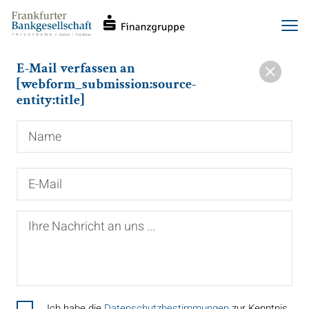
Haupt-
Direkt
Men
Navigation
zum
Inhalt
E-Mail verfassen an
[webform_submission:source-
entity:title]
Name
E-
Mail
Ihre
Nachricht
an
uns
...
Ich habe die
Datenschutzbestimmungen
zur Kenntnis