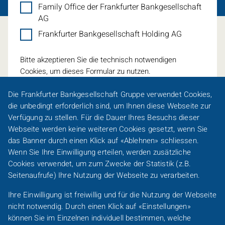
Family Office der Frankfurter Bankgesellschaft
AG
Frankfurter Bankgesellschaft Holding AG
Bitte akzeptieren Sie die technisch notwendigen
Cookies, um dieses Formular zu nutzen.
Die Frankfurter Bankgesellschaft Gruppe verwendet
Cookies
,
die unbedingt erforderlich sind, um Ihnen diese Webseite zur
Verfügung zu stellen. Für die Dauer Ihres Besuchs dieser
Webseite werden keine weiteren
Cookies
gesetzt, wenn Sie
Eine Spur persönlicher
das Banner durch einen Klick auf «Ablehnen» schliessen.
Wenn Sie Ihre Einwilligung erteilen, werden zusätzliche
Footer-
Cookies
verwendet, um zum Zwecke der Statistik (z.B.
Karriere
Presse
Sitemap
Barrierefreiheit
Line-
Seitenaufrufe) Ihre Nutzung der Webseite zu verarbeiten.
DACH
Kundeninformationen
Impressum
Datenschutz
Ihre Einwilligung ist freiwillig und für die Nutzung der Webseite
/
nicht notwendig. Durch einen Klick auf «Einstellungen»
FO
Footer-
können Sie im Einzelnen individuell bestimmen, welche