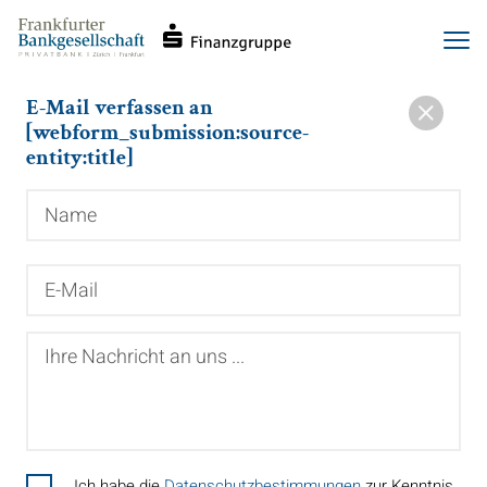
Haupt-
Direkt
Men
Navigation
zum
Inhalt
E-Mail verfassen an
[webform_submission:source-
entity:title]
Name
E-
Mail
Ihre
Nachricht
an
uns
...
Ich habe die
Datenschutzbestimmungen
zur Kenntnis