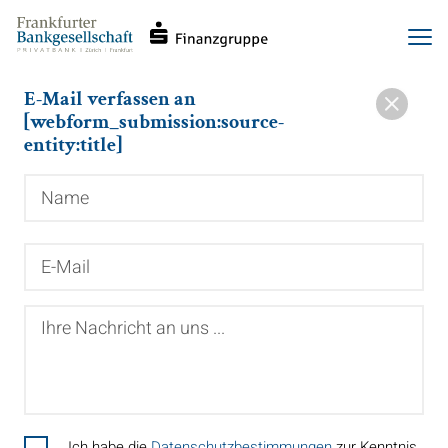
Haupt-
Direkt
Men
Navigation
zum
Inhalt
E-Mail verfassen an
[webform_submission:source-
entity:title]
Name
E-
Mail
Ihre
Nachricht
an
uns
...
Ich habe die
Datenschutzbestimmungen
zur Kenntnis