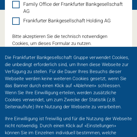
Family Office der Frankfurter Bankgesellschaft
AG
Frankfurter Bankgesellschaft Holding AG
Bitte akzeptieren Sie die technisch notwendigen
Cookies, um dieses Formular zu nutzen.
Die Frankfurter Bankgesellschaft Gruppe verwendet
Cookies
,
die unbedingt erforderlich sind, um Ihnen diese Webseite zur
Verfügung zu stellen. Für die Dauer Ihres Besuchs dieser
Webseite werden keine weiteren
Cookies
gesetzt, wenn Sie
Eine Spur persönlicher
das Banner durch einen Klick auf «Ablehnen» schliessen.
Wenn Sie Ihre Einwilligung erteilen, werden zusätzliche
Footer-
Cookies
verwendet, um zum Zwecke der Statistik (z.B.
Karriere
Presse
Sitemap
Barrierefreiheit
Line-
Seitenaufrufe) Ihre Nutzung der Webseite zu verarbeiten.
DACH
Kundeninformationen
Impressum
Datenschutz
Ihre Einwilligung ist freiwillig und für die Nutzung der Webseite
/
nicht notwendig. Durch einen Klick auf «Einstellungen»
FO
Footer-
können Sie im Einzelnen individuell bestimmen, welche