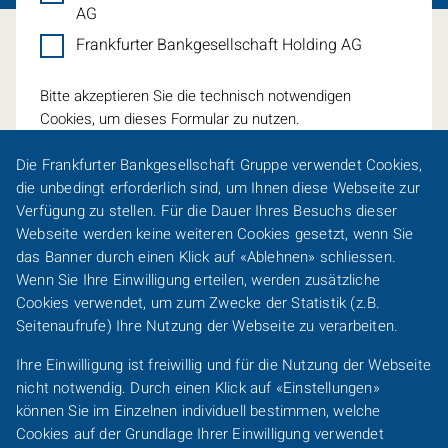
AG
Frankfurter Bankgesellschaft Holding AG
Bitte akzeptieren Sie die technisch notwendigen
Cookies, um dieses Formular zu nutzen.
Die Frankfurter Bankgesellschaft Gruppe verwendet
Cookies
,
die unbedingt erforderlich sind, um Ihnen diese Webseite zur
Verfügung zu stellen. Für die Dauer Ihres Besuchs dieser
Webseite werden keine weiteren
Cookies
gesetzt, wenn Sie
Eine Spur persönlicher
das Banner durch einen Klick auf «Ablehnen» schliessen.
Wenn Sie Ihre Einwilligung erteilen, werden zusätzliche
Footer-
Cookies
verwendet, um zum Zwecke der Statistik (z.B.
Karriere
Presse
Sitemap
Barrierefreiheit
Line-
Seitenaufrufe) Ihre Nutzung der Webseite zu verarbeiten.
DACH
Kundeninformationen
Impressum
Datenschutz
Ihre Einwilligung ist freiwillig und für die Nutzung der Webseite
/
nicht notwendig. Durch einen Klick auf «Einstellungen»
FO
Footer-
können Sie im Einzelnen individuell bestimmen, welche
DACH
Cookies
auf der Grundlage Ihrer Einwilligung verwendet
Frankfurter Bankgesellschaft Gruppe