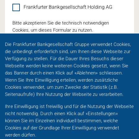
Frankfurter Bankgesellschaft Holding AG
Bitte akzeptieren Sie die technisch notwendigen
Cookies, um dieses Formular zu nutzen.
Die Frankfurter Bankgesellschaft Gruppe verwendet
Cookies
,
die unbedingt erforderlich sind, um Ihnen diese Webseite zur
Verfügung zu stellen. Für die Dauer Ihres Besuchs dieser
Webseite werden keine weiteren
Cookies
gesetzt, wenn Sie
Eine Spur persönlicher
das Banner durch einen Klick auf «Ablehnen» schliessen.
Wenn Sie Ihre Einwilligung erteilen, werden zusätzliche
Footer-
Cookies
verwendet, um zum Zwecke der Statistik (z.B.
Karriere
Presse
Sitemap
Barrierefreiheit
Line-
Seitenaufrufe) Ihre Nutzung der Webseite zu verarbeiten.
DACH
Kundeninformationen
Impressum
Datenschutz
Ihre Einwilligung ist freiwillig und für die Nutzung der Webseite
/
nicht notwendig. Durch einen Klick auf «Einstellungen»
FO
Footer-
können Sie im Einzelnen individuell bestimmen, welche
DACH
Cookies
auf der Grundlage Ihrer Einwilligung verwendet
Frankfurter Bankgesellschaft Gruppe
/
werden dürfen.