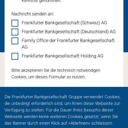
Kenntnis genommen.
Nachricht senden an:
Frankfurter Bankgesellschaft (Schweiz) AG
Frankfurter Bankgesellschaft (Deutschland) AG
Family Office der Frankfurter Bankgesellschaft
AG
Frankfurter Bankgesellschaft Holding AG
Bitte akzeptieren Sie die technisch notwendigen
Cookies, um dieses Formular zu nutzen.
Die Frankfurter Bankgesellschaft Gruppe verwendet
Cookies
,
die unbedingt erforderlich sind, um Ihnen diese Webseite zur
Verfügung zu stellen. Für die Dauer Ihres Besuchs dieser
Webseite werden keine weiteren
Cookies
gesetzt, wenn Sie
Eine Spur persönlicher
das Banner durch einen Klick auf «Ablehnen» schliessen.