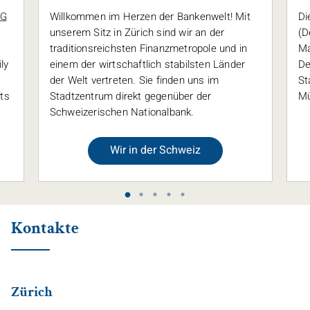
AG
Willkommen im Herzen der Bankenwelt! Mit
Di
unserem Sitz in Zürich sind wir an der
(D
traditionsreichsten Finanzmetropole und in
Ma
ly
einem der wirtschaftlich stabilsten Länder
De
G
der Welt vertreten. Sie finden uns im
St
ts
Stadtzentrum direkt gegenüber der
Mü
Schweizerischen Nationalbank.
Wir in der Schweiz
Kontakte
Zürich