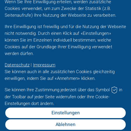
Wenn Sie Ihre Einwilligung erteilen, werden zusätzliche
Footer-
Cookies
verwendet, um zum Zwecke der Statistik (z.B.
Karriere
Presse
Sitemap
Barrierefreiheit
Line-
Seitenaufrufe) Ihre Nutzung der Webseite zu verarbeiten.
DACH
Kundeninformationen
Impressum
Datenschutz
Ihre Einwilligung ist freiwillig und für die Nutzung der Webseite
/
nicht notwendig. Durch einen Klick auf «Einstellungen»
FO
Footer-
können Sie im Einzelnen individuell bestimmen, welche
DACH
Cookies
auf der Grundlage Ihrer Einwilligung verwendet
Frankfurter Bankgesellschaft Gruppe
/
werden dürfen.
FO
Frankfurter Bankgesellschaft (Schweiz)
AG
Datenschutz
|
Impressum
Frankfurter Bankgesellschaft (Deutschland)
AG
Sie können auch in alle zusätzlichen
Cookies
gleichzeitig
einwilligen, indem Sie auf «Annehmen» klicken.
Family Office der Frankfurter Bankgesellschaft
AG
Sie können Ihre Zustimmung jederzeit über das Symbol
in
IMAP
M&A
Consultants
AG
der
Toolbar
auf jeder Seite widerrufen oder Ihre
Cookie
-
Frankfurter Bankgesellschaft
Holding
AG
Einstellungen dort ändern.
Einstellungen
Für Beraterinnen und Berater der Sparkassen
Ablehnen
Sparkassen-Portal