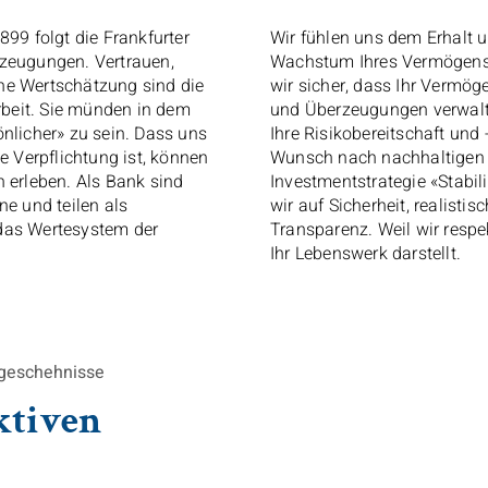
899 folgt die Frankfurter
Wir fühlen uns dem Erhalt 
rzeugungen. Vertrauen,
Wachstum Ihres Vermögens v
he Wertschätzung sind die
wir sicher, dass Ihr Vermö
Arbeit. Sie münden in dem
und Überzeugungen verwalt
nlicher» zu sein. Dass uns
Ihre Risikobereitschaft und 
te Verpflichtung ist, können
Wunsch nach nachhaltigen 
h erleben. Als Bank sind
Investmentstrategie «Stabil
ne und teilen als
wir auf Sicherheit, realisti
das Wertesystem der
Transparenz. Weil wir respe
Ihr Lebenswerk darstellt.
ktgeschehnisse
ktiven