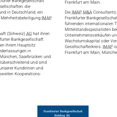
kfurter Bankgesellschaft
Frankfurt am Main.
sellschaften: die
und in Deutschland, ein
Die
IMAP
M&A
Consultants
 Mehrheitsbeteiligung
IMAP
Frankfurter Bankgesellscha
führenden internationalen 
Mittelstandsspezialisten be
haft (Schweiz)
AG
hat ihren
Unternehmensverkäufen und
kfurter Bankgesellschaft
Wachstumskapital oder Ve
en ihrem Hauptsitz
Gesellschafterkreis.
IMAP
is
ederlassungen in
Frankfurt am Main, Münche
 München, Saarbrücken und
nzüberschreitend und sind
 unserer Kundinnen und
sweiten Kooperations-
Frankfurter Bankgesellschaft
Holding
Aktiengesellschaft