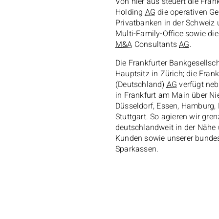
Von hier aus steuert die Fran
Holding
AG
die operativen Ge
Privatbanken in der Schweiz 
Multi-Family-Office
sowie die
M&A
Consultants
AG
.
Die Frankfurter Bankgesellsc
Hauptsitz in Zürich; die Fran
(Deutschland)
AG
verfügt neb
in Frankfurt am Main über Ni
Düsseldorf, Essen, Hamburg,
Stuttgart. So agieren wir gre
deutschlandweit in der Nähe
Kunden sowie unserer bunde
Sparkassen.
Bild